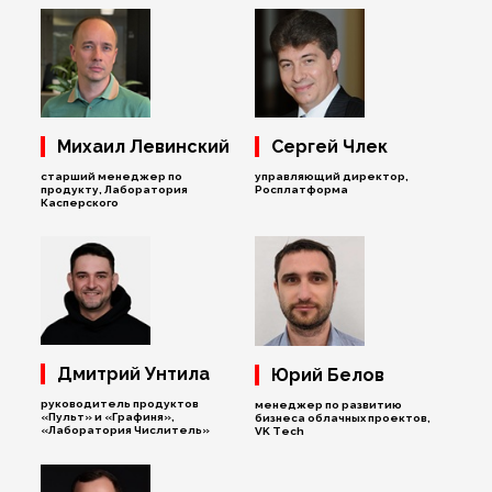
Михаил Левинский
Сергей Члек
старший менеджер по
управляющий директор,
продукту, Лаборатория
Росплатформа
Касперского
Дмитрий Унтила
Юрий Белов
руководитель продуктов
менеджер по развитию
«Пульт» и «Графиня»,
бизнеса облачных проектов,
«Лаборатория Числитель»
VK Tech