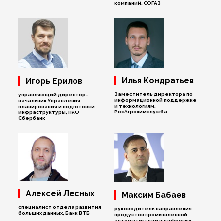
компаний, СОГАЗ
Илья Кондратьев
Игорь Ерилов
Заместитель директора по
управляющий директор-
информационной поддержке
начальник Управления
и технологиям,
планирования и подготовки
РосАгрохимслужба
инфраструктуры, ПАО
Сбербанк
Алексей Лесных
Максим Бабаев
специалист отдела развития
руководитель направления
больших данных, Банк ВТБ
продуктов промышленной
автоматизации и цифровых