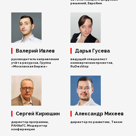
решений, ЕвроХим
Валерий Ивлев
Дарья Гусева
руководитель направления
ведущий специалист
учёта ресурсов, Группа
коммерческих проектов,
«Московская Биржа»
RuDesktop
Сергей Кирюшин
Александр Михеев
директор программы,
директор по развитию, Теком
РАНХиГС. Модератор
конференции