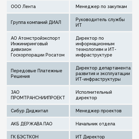
ООО Лента
Менеджер по закупкам
Руководитель службы
Группа компаний ДИАЛ
ИТ
АО Атомстройэкспорт
Директор по
Инжиниринговый
информационным
дивизион
технологиям и ИТ-
Госкорпорации Росатом
инфраструктуре
Директор департамента
Передовые Платежные
развития и эксплуатации
Решения
ИТ-инфраструктуры
ЗАО
Исполнительный
ПРОМТРАНСНИИПРОЕКТ
директор
Сибур Диджитал
Менеджер проектов
АКБ ДЕРЖАВА ПАО
начальник отдела
ГК БЭСТКОН
ИТ Директор