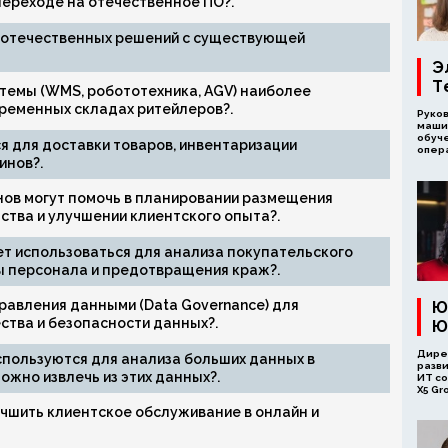
переходе на отечественное ПО?.
 отечественных решений с существующей
Э
Т
темы (WMS, робототехника, AGV) наиболее
ременных складах ритейлеров?.
Руко
маши
обуч
я для доставки товаров, инвентаризации
опера
инов?.
нов могут помочь в планировании размещения
ства и улучшении клиентского опыта?.
т использоваться для анализа покупательского
ы персонала и предотвращения краж?.
равления данными (Data Governance) для
Ю
ства и безопасности данных?.
Ю
Дире
спользуются для анализа больших данных в
разв
ожно извлечь из этих данных?.
ИТ с
X5 Gr
чшить клиентское обслуживание в онлайн и