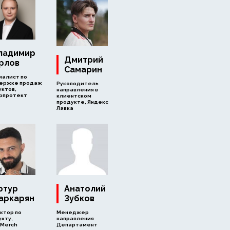
ладимир
Дмитрий
рлов
Самарин
иалист по
ержке продаж
Руководитель
уктов,
направления в
рпротект
клиентском
продукте, Яндекс
Лавка
ртур
Анатолий
аркарян
Зубков
ктор по
Менеджер
кту,
направления
tMerch
Департамент