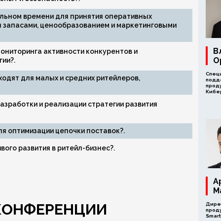
альном времени для принятия оперативных
я запасами, ценообразованием и маркетинговыми
В
ониторинга активности конкурентов и
О
ии?.
Спец
ходят для малых и средних ритейлеров,
подд
прод
Кибе
азработки и реализации стратегии развития
ля оптимизации цепочки поставок?.
вого развития в ритейл-бизнес?.
А
М
 КОНФЕРЕНЦИИ
Дире
проду
Smar