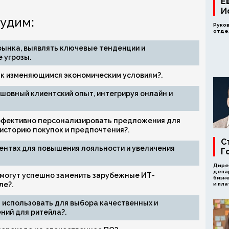
Е
И
удим:
Руко
отдел
рынка, выявлять ключевые тенденции и
 угрозы.
 к изменяющимся экономическим условиям?.
шовный клиентский опыт, интегрируя онлайн и
ффективно персонализировать предложения для
 историю покупок и предпочтения?.
С
ентах для повышения лояльности и увеличения
Г
Дире
депа
могут успешно заменить зарубежные ИТ-
бизн
ле?.
и пл
 использовать для выбора качественных и
ий для ритейла?.