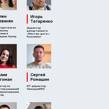
лен
Игорь
еванян
Татаренко
водитель по
Директор
нному
департамента
ению в
«Мастер-дата»,
циях, Купер
Русклимат
лия
Сергей
гоман
Ромашин
ктор по
ИТ-директор,
итию решений
ЧемоданPRO
опровождения,
oup