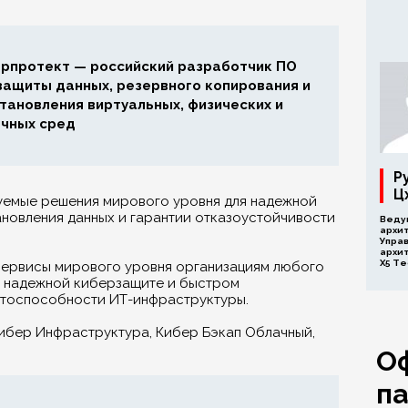
рпротект — российский разработчик ПО
защиты данных, резервного копирования и
тановления виртуальных, физических и
чных сред
Р
Ц
емые решения мирового уровня для надежной
новления данных и гарантии отказоустойчивости
Веду
архи
Упра
архи
Х5 Te
сервисы мирового уровня организациям любого
в надежной киберзащите и быстром
отоспособности ИТ-инфраструктуры.
Кибер Инфраструктура, Кибер Бэкап Облачный,
О
п