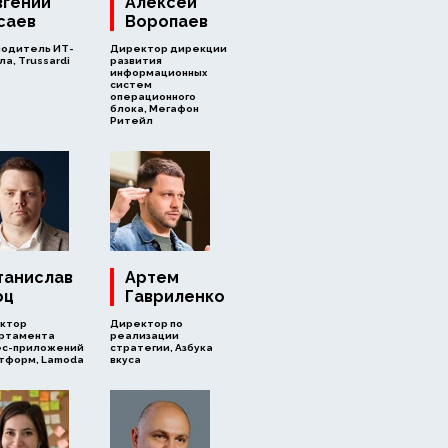
вгений
Алексей
саев
Воропаев
водитель ИТ-
Директор дирекции
а, Trussardi
развития
информационных
систем
операционного
блока, Мегафон
Ритейл
танислав
Артем
оц
Гавриленко
ктор
Директор по
ртамента
реализации
ес-приложений
стратегии, Азбука
атформ, Lamoda
вкуса