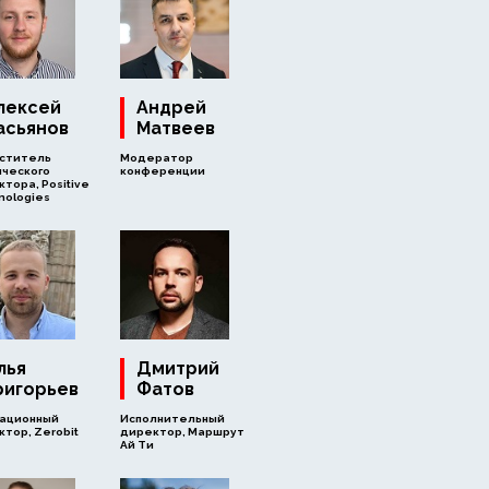
лексей
Андрей
асьянов
Матвеев
ститель
Модератор
ического
конференции
тора, Positive
nologies
лья
Дмитрий
ригорьев
Фатов
ационный
Исполнительный
тор, Zerobit
директор, Маршрут
Ай Ти