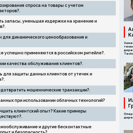
озирования спроса на товары с учетом
акторов?.
ь запасы, уменьшая издержки на хранение и
в?.
А
К
н для динамического ценообразования и
Заме
техн
дирек
же успешно применяются в российском ритейле?.
Tech
ии качества обслуживания клиентов?.
 для защиты данных клиентов от утечек и
?.
едотвратить мошеннические транзакции?.
И
данных при использовании облачных технологий?
Г
учшить клиентский опыт? Какие примеры
Опер
ествуют?.
дирек
амообслуживание и другие бесконтактные
опыт и безопасность?.