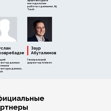
архитектуры и
методологии
работы с данными, Х5
Tech
услан
Заур
ховребадзе
Абуталимов
щий
Генеральный
тектор данных
директор Ivideon
вление
тектуры данных,
ch
фициальные
артнеры