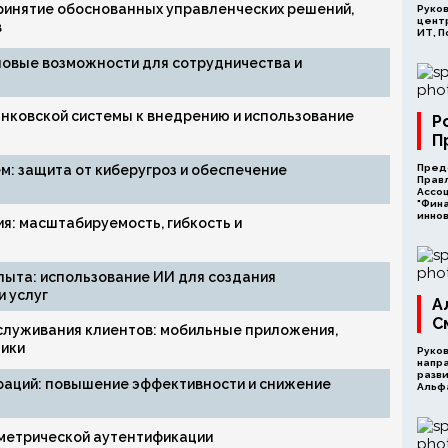
принятие обоснованных управленческих решений,
Руко
цент
в
ИТ, П
 новые возможности для сотрудничества и
анковской системы к внедрению и использование
Р
П
м: защита от киберугроз и обеспечение
Пред
Прав
Ассо
"Фин
инно
ия: масштабируемость, гибкость и
пыта: использование ИИ для создания
 услуг
А
С
служивания клиентов: мобильные приложения,
ики
Руко
напр
разви
раций: повышение эффективности и снижение
Альф
метрической аутентификации