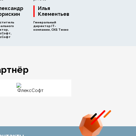
лександр
Илья
орискин
Клементьев
ститель
Генеральный
рального
директор IT-
ктор,
компании, СКБ Техно
сСофт,
сСофт
артнёр