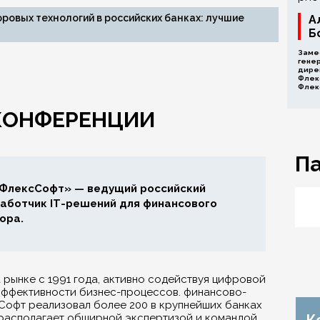
овых технологий в российских банках: лучшие
А
Б
Заме
гене
дире
Флек
Флек
 КОНФЕРЕНЦИИ
П
ФлексСофт» — ведущий российский
аботчик IT-решений для финансового
ора.
 рынке с 1991 года, активно содействуя цифровой
ффективности бизнес-процессов. финансово-
Софт реализовал более 200 в крупнейших банках
 располагает обширной экспертизой и командой