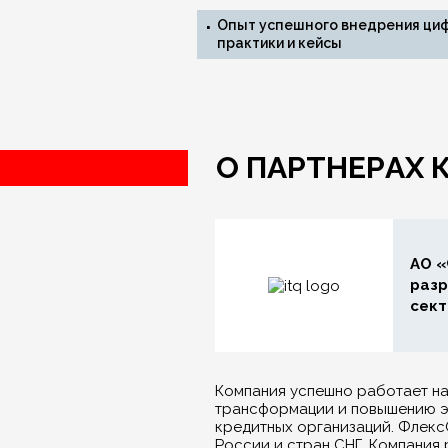
Опыт успешного внедрения цифр
практики и кейсы
О ПАРТНЕРАХ
АО «
разр
сект
Компания успешно работает на
трансформации и повышению э
кредитных организаций. Флекс
России и стран СНГ. Компания