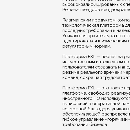
высококвалифицированных спе
Решения вендора неоднократно б
Флагманским продуктом компа
технологическая платформа дл
последних требований к надеж
Уникальная архитектура платф
адаптироваться к изменениям н
регуляторным нормам.
Платформа FXL — первая на ры
искусственным интеллектом на
пользователям создавать и вн
режиме реального времени чер
команд, сокращая трудозатраты
Платформа FXL — это также п
платформа, свободно реализуе
иностранного ПО используются
вычислений в оперативной памя
возможной благодаря уникальн
обеспечивающей распределенно
гибкое управление «горячими»
требований бизнеса.