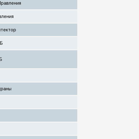
Правления
вления
итектор
ЦБ
Б
храны