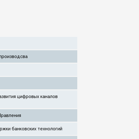
 производсва
Правления
ржки банковских технологий