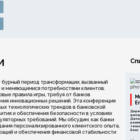
И
Сп
 бурный период трансформации, вызванный
 и меняющимися потребностями клиентов.
вые правила игры, требуя от банков
М
ения инновационных решений. Эта конференция
Е
х технологических трендов в банковской
Дире
вития и обеспечения безопасности в условиях
депа
уляторных требований. Мы обсудим, как банки
Депа
разв
дания персонализированного клиентского опыта,
техн
Банк
аций и обеспечения финансовой стабильности