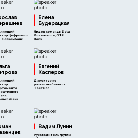
рослав
Елена
ерешнев
Будерацкая
вляющий
Лидер команды Data
ктор Цифрового
Governance, OTP
, Совкомбанк
Bank
льга
Евгений
етрова
Касперов
вляющий
Директор по
ктор
развитию бизнеса,
ртамента
ТестОпс
оративного
тия,
ельхозбанк
оман
Вадим Лунин
езенцев
Руководитель группы