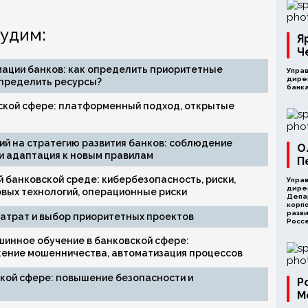
удим:
Я
Ч
ации банков: как определить приоритетные
Упра
дире
пределить ресурсы?
банка
ской сфере: платформенный подход, открытые
ий на стратегию развития банков: соблюдение
О
и адаптация к новым правилам
П
 банковской среде: кибербезопасность, риски,
Упра
дире
овых технологий, операционные риски
Депа
корп
разви
затрат и выбор приоритетных проектов
Росс
шинное обучение в банковской сфере:
жение мошенничества, автоматизация процессов
ской сфере: повышение безопасности и
Р
М