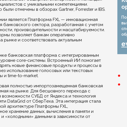
К
циалистов с уникальными компетенциями.
о
ыли отмечены в обзорах Gartner, Forrester и IBS.
По
нии является Платформа FXL — инновационная
вы
я банковского сектора, разработанная с учетом
сп
ности, производительности и масштабируемости.
об
ормы позволяет банкам оперативно
а рынке и соответствовать актуальным
e
нке банковская платформа с интегрированным
 уровне core-системы. Встроенный ИИ помогает
едрять новые финансовые продукты и процессы в
ез использование голосовых или текстовых
 и time-to-market.
ервая полностью импортозамещенная банковская
мая на рынке. Для бесшовного перехода с
 возможности СУБД от Яндекса и технология
ти DataGrid от СберТеха. Эта интеграция стала
ой архитектуре Платформы FXL,
е хранение данных, вычисления в памяти и
 и «холодными» данными в зависимости от