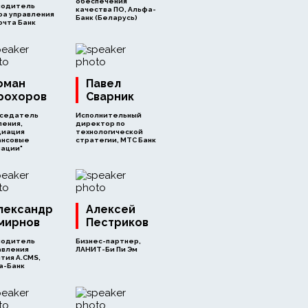
обеспечения
водитель
качества ПО, Альфа-
ра управления
Банк (Беларусь)
очта Банк
оман
Павел
рохоров
Сварник
седатель
Исполнительный
ления,
директор по
циация
технологической
ансовые
стратегии, МТС Банк
вации"
лександр
Алексей
мирнов
Пестриков
водитель
Бизнес-партнер,
авления
ЛАНИТ-Би Пи Эм
тия A.CMS,
а-Банк