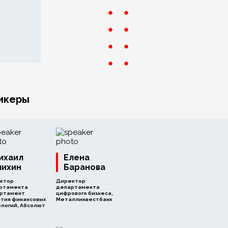
икеры
ихаил
Елена
пихин
Баранова
ктор
Директор
ртамента
департамента
ртамент
цифрового бизнеса,
ития финансовых
Металлинвестбанк
ологий, Абсолют