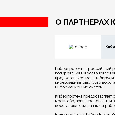
О ПАРТНЕРАХ
Киб
Киберпротект — российский ра
копирования и восстановления
предоставляем масштабируемы
киберзащиты, быстрого восста
информационных систем.
Киберпротект предоставляет 
масштаба, заинтересованным 
восстановлении данных и раб
Наши продукты: Кибер Бэкап, 