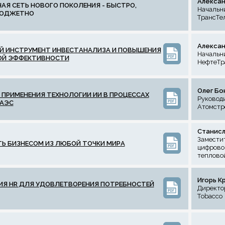
Алексан
АЯ СЕТЬ НОВОГО ПОКОЛЕНИЯ - БЫСТРО,
Начальни
БЮДЖЕТНО
ТрансТе
Алексан
 ИНСТРУМЕНТ ИНВЕСТАНАЛИЗА И ПОВЫШЕНИЯ
Начальн
ОЙ ЭФФЕКТИВНОСТИ
НефтеТр
Олег Бо
 ПРИМЕНЕНИЯ ТЕХНОЛОГИИ ИИ В ПРОЦЕССАХ
Руковод
 АЭС
Атомстр
Станис
Заместит
ТЬ БИЗНЕСОМ ИЗ ЛЮБОЙ ТОЧКИ МИРА
цифрово
теплово
Игорь К
Я HR ДЛЯ УДОВЛЕТВОРЕНИЯ ПОТРЕБНОСТЕЙ
Директор
Tobacco