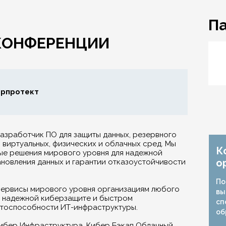
П
 КОНФЕРЕНЦИИ
ерпротект
зработчик ПО для защиты данных, резервного
 виртуальных, физических и облачных сред. Мы
К
е решения мирового уровня для надежной
о
новления данных и гарантии отказоустойчивости
По
сервисы мирового уровня организациям любого
вы
в надежной киберзащите и быстром
сп
отоспособности ИТ-инфраструктуры.
об
Кибер Инфраструктура, Кибер Бэкап Облачный,