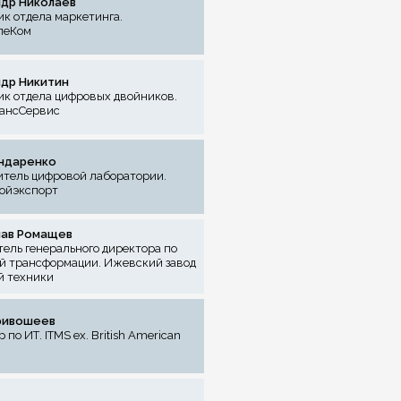
др Николаев
к отдела маркетинга.
леКом
др Никитин
ик отдела цифровых двойников.
ансСервис
ндаренко
итель цифровой лаборатории.
ойэкспорт
лав Ромащев
ель генерального директора по
й трансформации. Ижевский завод
й техники
ривошеев
 по ИТ. ITMS ex. British American