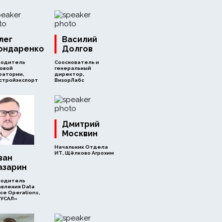
лег
Василий
ондаренко
Долгов
водитель
Сооснователь и
овой
генеральный
ратории,
директор,
стройэкспорт
ВизорЛабс
Дмитрий
Москвин
Начальник Отдела
ИТ, Щёлково Агрохим
ван
азарин
водитель
авления Data
ce Operations,
РУСАЛ»