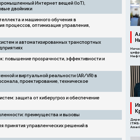
промышленный Интернет вещей (IoT),
овые двойники
теллекта и машинного обучения в
я процессов, оптимизация управления,
А
Н
систем и автоматизированных транспортных
дприятиях
Нача
цифр
Нефт
к: повышение прозрачности, эффективности и
нной и виртуальной реальности (AR/VR) в
сонала, проектирование, техническое
стем: защита от киберугроз и обеспечение
И
К
ленности: преимущества и вызовы
Дире
ITMS e
я принятия управленческих решений в
Amer