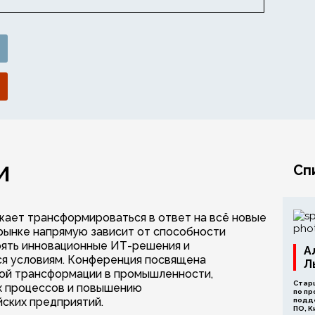
И
Сп
ает трансформироваться в ответ на всё новые
 рынке напрямую зависит от способности
рять инновационные ИТ-решения и
А
я условиям. Конференция посвящена
Л
ой трансформации в промышленности,
Стар
х процессов и повышению
по п
ских предприятий.
подд
ПО, 