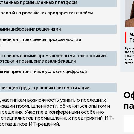
ественных промышленных платформ
логий на российских предприятиях: кейсы
овыми цифровыми решениями
М
кчейн для повышения прозрачности и
Т
к
Руко
депа
ы с современными промышленными технологиями:
техн
контр
отовка и повышение квалификации
групп
я на предприятиях в условиях цифровой
низации труда в условиях автоматизации
О
участникам возможность узнать о последних
п
изации промышленности, обменяться опытом и
 решения. Участие в конференции особенно
и специалистов промышленных предприятий, ИТ-
поставщиков ИТ-решений.