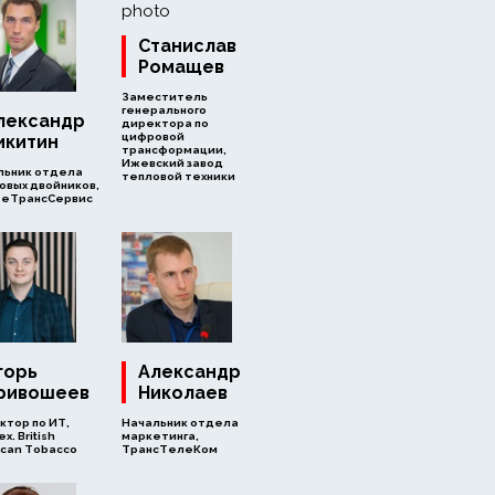
Станислав
Ромащев
Заместитель
генерального
лександр
директора по
цифровой
икитин
трансформации,
Ижевский завод
льник отдела
тепловой техники
овых двойников,
еТрансСервис
горь
Александр
ривошеев
Николаев
ктор по ИТ,
Начальник отдела
x. British
маркетинга,
ican Tobacco
ТрансТелеКом