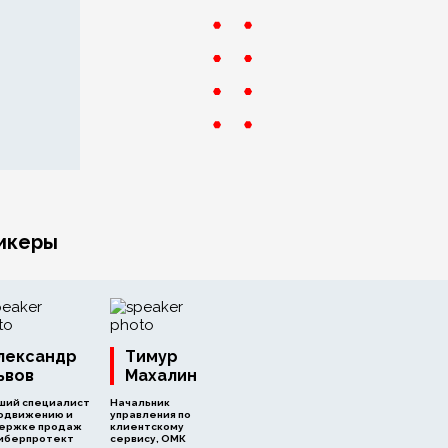
икеры
лександр
Тимур
ьвов
Махалин
ший специалист
Начальник
родвижению и
управления по
ержке продаж
клиентскому
Киберпротект
сервису, ОМК