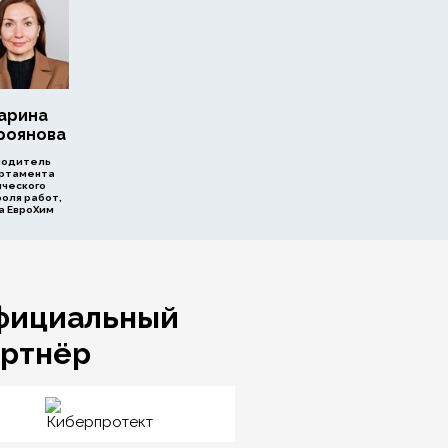
арина
роянова
водитель
ртамента
ического
оля работ,
а ЕвроХим
фициальный
артнёр