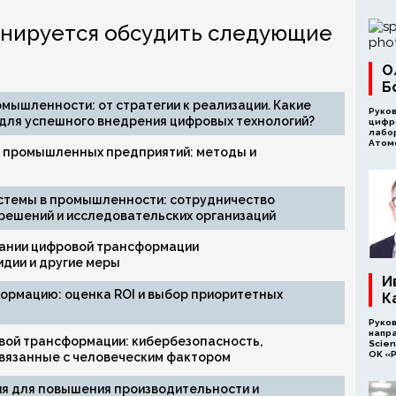
нируется обсудить следующие
О
Б
мышленности: от стратегии к реализации. Какие
Руко
для успешного внедрения цифровых технологий?
цифр
лабо
Атом
и промышленных предприятий: методы и
стемы в промышленности: сотрудничество
решений и исследовательских организаций
вании цифровой трансформации
дии и другие меры
И
ормацию: оценка ROI и выбор приоритетных
К
Руко
напр
вой трансформации: кибербезопасность,
Scien
ОК «
 связанные с человеческим фактором
я для повышения производительности и