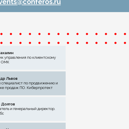
vents@conferos.ru
ахалин
ик управления по клиентскому
. ОМК
др Львов
 специалист по продвижению и
ке продаж ПО. Киберпротект
 Долгов
тель и генеральный директор.
бс