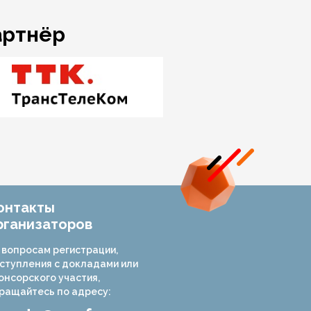
артнёр
онтакты
рганизаторов
 вопросам регистрации,
ступления с докладами или
онсорского участия,
ращайтесь по адресу: