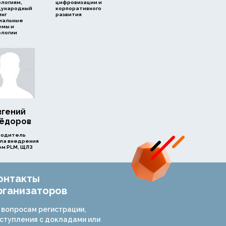
ологиям,
цифровизации и
ународный
корпоративного
инг
развития
иальные
емы и
ологии
вгений
ёдоров
водитель
ла внедрения
ем PLM, ЩЛЗ
онтакты
рганизаторов
 вопросам регистрации,
ступления с докладами или