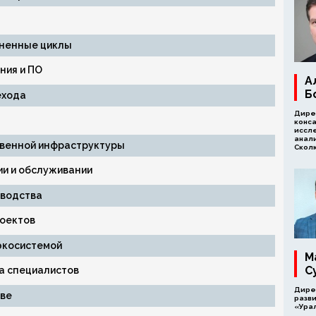
зненные циклы
ия и ПО
А
Б
ехода
Дире
конса
иссл
анал
твенной инфраструктуры
Скол
ии и обслуживании
зводства
оектов
экосистемой
М
С
а специалистов
Дире
ве
разв
«Ура