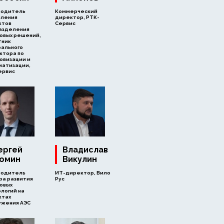
водитель
Коммерческий
вления
директор, РТК-
ктов
Сервис
азделения
овых решений,
тник
рального
ктора по
овизации и
матизации,
ервис
ергей
Владислав
омин
Викулин
водитель
ИТ-директор, Вило
ра развития
Рус
овых
логий на
ктах
ужения АЭС