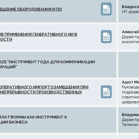
Владисл
ЩЕНИЕ ОБОРУДОВАНИЯ И ПО
ИТ-дирек
Алексей
Е ПРИМЕНЕНИЯ ГЕНЕРАТИВНОГО ИИ В
Директор
ОСТИ
аналити
PRIZE “ИНСТРУМЕНТ ГОДА ДЛЯ КОММУНИКАЦИИ
ОРАЦИЙ”
Ашот М
ОПЕРАТИВНОГО ИМПОРТОЗАМЕЩЕНИЯ ПРИ
Руковод
 НЕПРЕРЫВНОСТИ ПРОИЗВОДСТВЕННЫХ
подразд
советник
цифрови
Владими
ПЛАТФОРМЫ КАК ИНСТРУМЕНТ К
Директо
ЦИИ БИЗНЕСА
Телеком