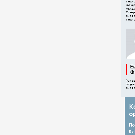
техн
межд
холд
Спец
сист
техн
Е
Ф
Руко
отде
сист
К
о
По
вы