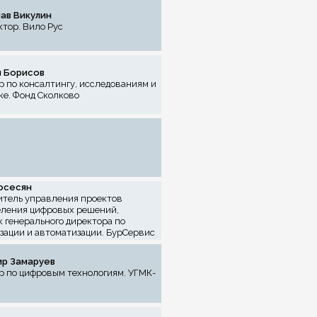
ав Викулин
тор. Вило Рус
 Борисов
 по консалтингу, исследованиям и
ке. Фонд Сколково
осесян
итель управления проектов
еления цифровых решений,
 генерального директора по
зации и автоматизации. БурСервис
р Замаруев
р по цифровым технологиям. УГМК-