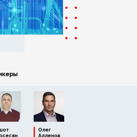
икеры
шот
Олег
осесян
Алленов