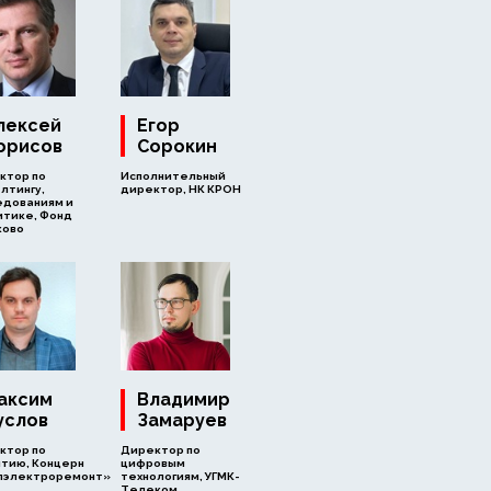
лексей
Егор
орисов
Сорокин
ктор по
Исполнительный
лтингу,
директор, НК КРОН
едованиям и
итике, Фонд
ково
Владимир
аксим
Замаруев
услов
Директор по
ктор по
цифровым
итию, Концерн
технологиям, УГМК-
лэлектроремонт»
Телеком