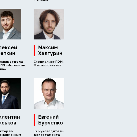
лексей
Максим
еткин
Халтурин
льник отдела
Специалист PDM,
НПП «Исток» им.
Металлоинвест
на»
алентин
Евгений
аськов
Бурченко
ктор по
Ех. Руководитель
рмационным
департамента