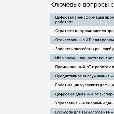
Ключевые вопросы с
Цифровая трансформация пром
работает
Стратегия цифровизации vs пр
Отечественные ИТ-платформы
Зрелость российских решений д
ИИ в промышленности: контроль
Промышленный IoT и работа с 
Предиктивное обслуживание и 
Роботизация в условиях дефици
Цифровые двойники: от экспер
Управление инженерными данн
Low-code для технологов и ин