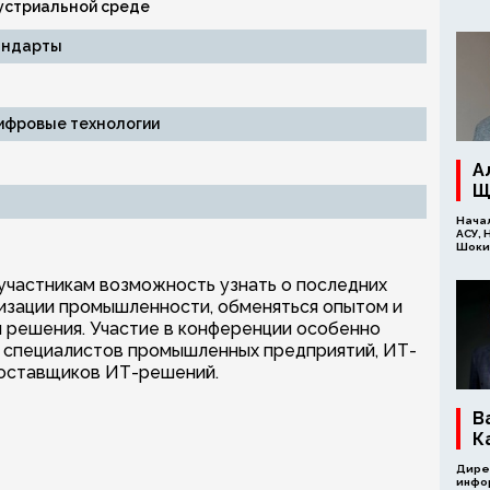
устриальной среде
андарты
цифровые технологии
А
Щ
Нача
АСУ, 
Шоки
участникам возможность узнать о последних
изации промышленности, обменяться опытом и
 решения. Участие в конференции особенно
и специалистов промышленных предприятий, ИТ-
поставщиков ИТ-решений.
В
К
Дире
инфо