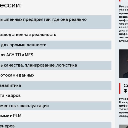
ессии:
Руко
упра
прое
подр
ышленных предприятий: где она реально
цифр
сове
гене
дире
оизводственная реальность
цифр
авто
БурС
 для промышленности
ля АСУ ТП и MES
 качества, планирование, логистика
потоками данных
С
аналитика
Ф
та кадров
Руко
Цент
иментов к эксплуатации
цифр
техно
прое
ыми и PLM
соор
женеров