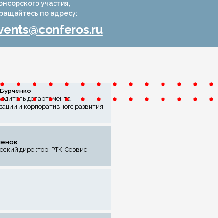
онсорского участия,
ращайтесь по адресу:
vents@conferos.ru
 Бурченко
водитель департамента
ации и корпоративного развития.
м
ленов
еский директор. РТК-Сервис