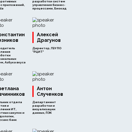
оративных
разработки систем
ес приложений,
управления бизнес-
da
процессами, Биокад
онстантин
Алексей
езников
Драгунов
водитель
Директор, ГБУ ПО
вления
"РЦИТ"
аботки
канальных
м, Азбука вкуса
ветлана
Антон
вчинников
Слученков
льник отдела
Департамент
тия и
разработки и
ления ИТ,
визуализации
тных закупок и
данных, ПЭК
дологии,
ссанс банк