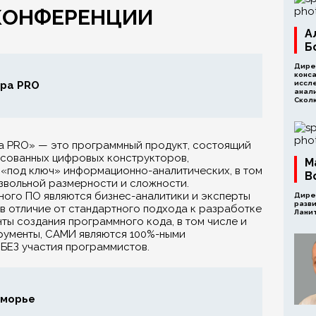
 КОНФЕРЕНЦИИ
А
Б
Дире
конса
ра PRO
иссл
анал
Скол
 PRO» — это программный продукт, состоящий
асованных цифровых конструкторов,
М
 «под ключ» информационно-аналитических, в том
В
звольной размерности и сложности.
ного ПО являются бизнес-аналитики и эксперты
Дире
разви
 в отличие от стандартного подхода к разработке
Ланит
ты создания программного кода, в том числе и
рументы, САМИ являются 100%-ными
БЕЗ участия программистов.
оморье