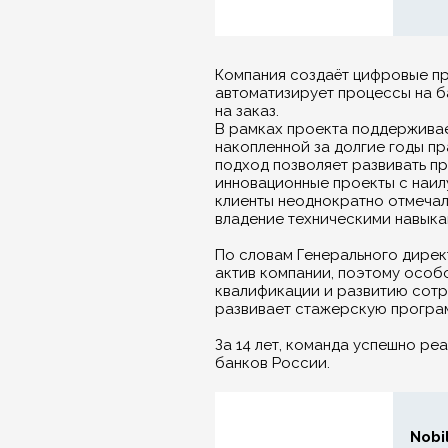
Компания создаёт цифровые пр
автоматизирует процессы на б
на заказ.
В рамках проекта поддерживае
накопленной за долгие годы пр
подход позволяет развивать п
инновационные проекты с наил
клиенты неоднократно отмечал
владение техническими навыка
По словам Генерального директ
актив компании, поэтому особ
квалификации и развитию сотр
развивает стажерскую програм
За 14 лет, команда успешно ре
банков России.
Nobi