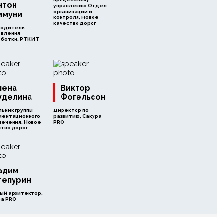
нтон
управлению Отдел
организации и
имуни
контроля, Новое
качество дорог
водитель
авления
ботки, РТК ИТ
лена
Виктор
уделина
Фогельсон
ьник группы
Директор по
ментационного
развитию, Сакура
печения, Новое
PRO
ство дорог
адим
тепурин
ный архитектор,
ра PRO