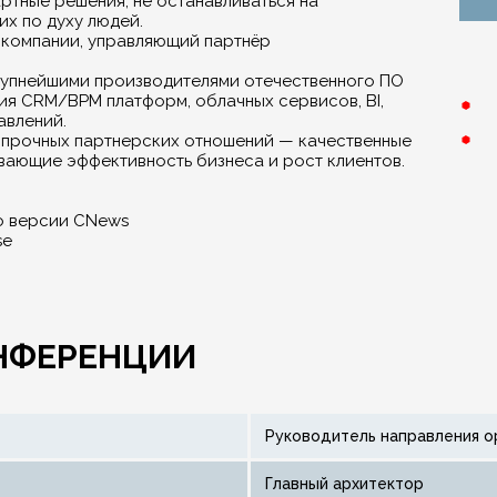
артные решения, не останавливаться на
их по духу людей.
 компании, управляющий партнёр
крупнейшими производителями отечественного ПО
ия CRM/BPM платформ, облачных сервисов, BI,
авлений.
и прочных партнерских отношений — качественные
вающие эффективность бизнеса и рост клиентов.
о версии CNews
se
НФЕРЕНЦИИ
Руководитель направления o
Главный архитектор