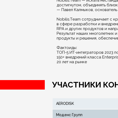
Nobilis.Team — искать нестанд
достигнутом, объединять близк
— Павел Калмыков, основатель
Nobilis.Team сотрудничает с 
в сфере разработки и внедрен
RPA и других продуктов и напр
Результат наших многолетних 
продукты и решения, обеспечи
Фактоиды:
ТОП-5 ИТ-интеграторов 2023 п
150+ внедрений класса Enterpri
20 лет на рынке
УЧАСТНИКИ КО
AERODISK
Моденс Групп