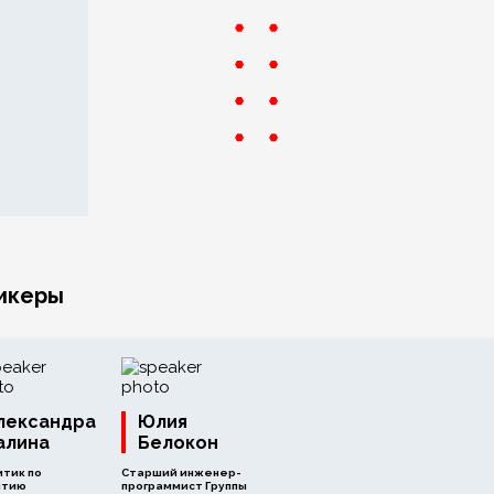
икеры
лександра
Юлия
алина
Белокон
итик по
Старший инженер-
итию
программист Группы