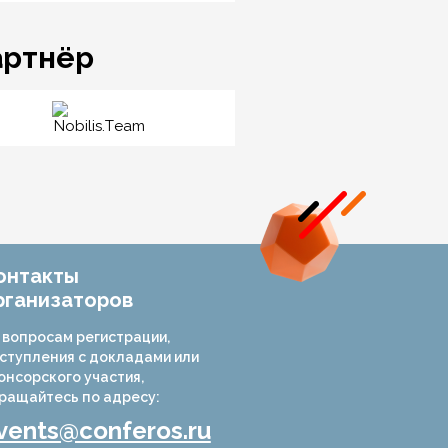
артнёр
онтакты
рганизаторов
 вопросам регистрации,
ступления с докладами или
онсорского участия,
ращайтесь по адресу:
vents@conferos.ru