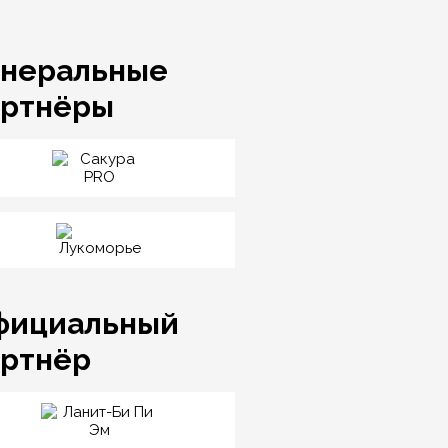
енеральные
артнёры
фициальный
артнёр