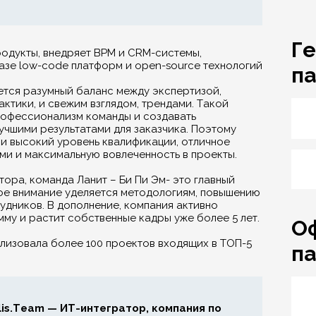
Г
одукты, внедряет BPM и CRM-системы,
азе low-code платформ и open-source технологий
п
тся разумный баланс между экспертизой,
актики, и свежим взглядом, трендами. Такой
рофессионализм команды и создавать
учшими результатами для заказчика. Поэтому
и высокий уровень квалификации, отличное
ми и максимальную вовлеченность в проекты.
ора, команда Ланит – Би Пи Эм- это главный
ое внимание уделяется методологиям, повышению
удников. В дополнение, компания активно
му и растит собственные кадры уже более 5 лет.
О
ализовала более 100 проектов входящих в ТОП-5
п
lis.Team — ИТ-интегратор, компания по