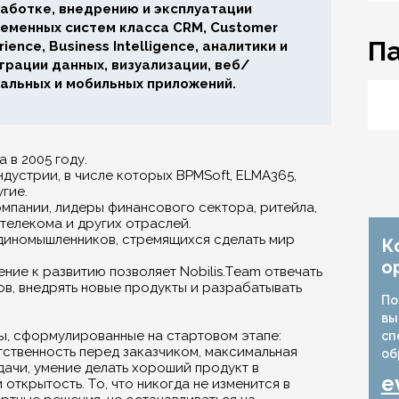
аботке, внедрению и эксплуатации
еменных систем класса CRM, Customer
П
rience, Business Intelligence, аналитики и
грации данных, визуализации, веб/
альных и мобильных приложений.
 в 2005 году.
дустрии, в числе которых BPMSoft, ELMA365,
гие.
мпании, лидеры финансового сектора, ритейла,
телекома и других отраслей.
диномышленников, стремящихся сделать мир
К
о
ние к развитию позволяет Nobilis.Team отвечать
ов, внедрять новые продукты и разрабатывать
По
вы
, сформулированные на стартовом этапе:
сп
тственность перед заказчиком, максимальная
об
дачи, умение делать хороший продукт в
e
открытость. То, что никогда не изменится в