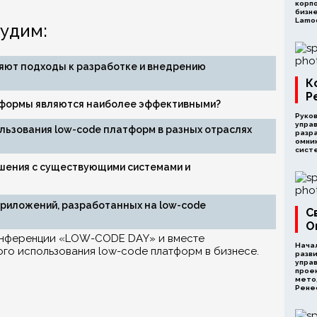
корп
бизн
Lamo
удим:
яют подходы к разработке и внедрению
К
Р
тформы являются наиболее эффективными?
Руко
упра
льзования low-code платформ в разных отраслях
разр
омни
систе
ешения с существующими системами и
приложений, разработанных на low-code
С
О
конференции «LOW-CODE DAY» и вместе
Нача
го использования low-code платформ в бизнесе.
разви
управ
проек
мето
Рене