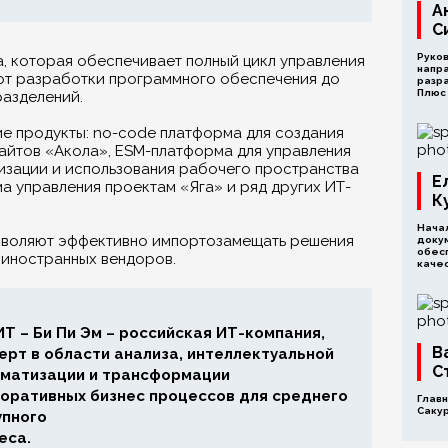
А
С
Руко
 которая обеспечивает полный цикл управления
напр
от разработки программного обеспечения до
разра
Плюс
разделений.
е продукты: no-code платформа для создания
айтов «Акола», ESM-платформа для управления
изации и использования рабочего пространства
Е
а управления проектам «Яга» и ряд других ИТ-
К
Начал
зволяют эффективно импортозамещать решения
доку
обес
 иностранных вендоров.
каче
Т – Би Пи Эм – российская ИТ-компания,
В
ерт в области анализа, интеллектуальной
С
матизации и трансформации
оративных бизнес процессов для среднего
Глав
Саку
упного
еса.