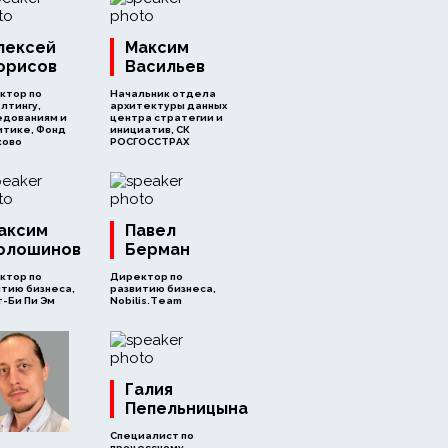
лексей
Максим
орисов
Васильев
ктор по
Начальник отдела
лтингу,
архитектуры данных
едованиям и
центра стратегии и
итике, Фонд
инициатив, СК
ково
РОСГОССТРАХ
аксим
Павел
олошинов
Берман
ктор по
Директор по
тию бизнеса,
развитию бизнеса,
-Би Пи Эм
Nobilis.Team
Галия
Пепельницына
Специалист по
процессному